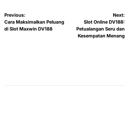
Post
Previous:
Next:
Cara Maksimalkan Peluang
Slot Online DV188:
navigation
di Slot Maxwin DV188
Petualangan Seru dan
Kesempatan Menang