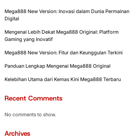
Mega888 New Version: Inovasi dalam Dunia Permainan
Digital
Mengenal Lebih Dekat Mega888 Original: Platform
Gaming yang Inovatif
Mega888 New Version: Fitur dan Keunggulan Terkini
Panduan Lengkap Mengenai Mega888 Original
Kelebihan Utama dari Kemas Kini Mega888 Terbaru
Recent Comments
No comments to show.
Archives