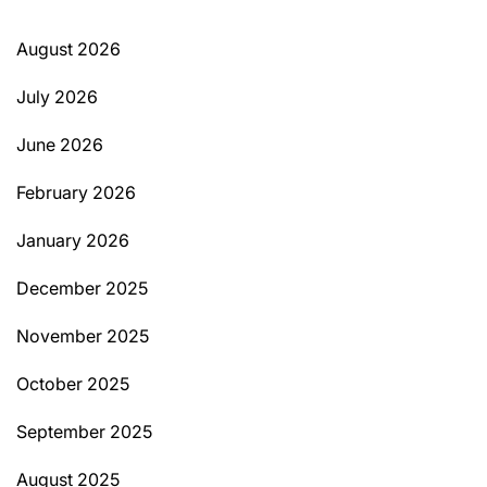
August 2026
July 2026
June 2026
February 2026
January 2026
December 2025
November 2025
October 2025
September 2025
August 2025