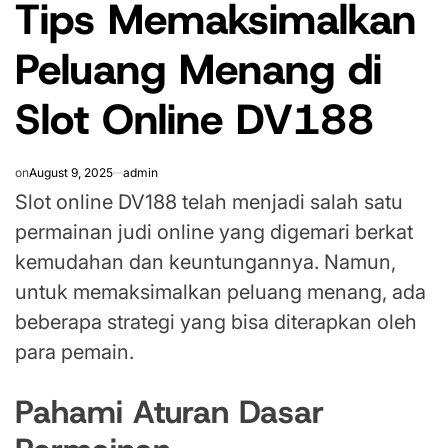
Tips Memaksimalkan
IN
Peluang Menang di
Slot Online DV188
on
August 9, 2025
admin
Slot online DV188 telah menjadi salah satu
permainan judi online yang digemari berkat
kemudahan dan keuntungannya. Namun,
untuk memaksimalkan peluang menang, ada
beberapa strategi yang bisa diterapkan oleh
para pemain.
Pahami Aturan Dasar