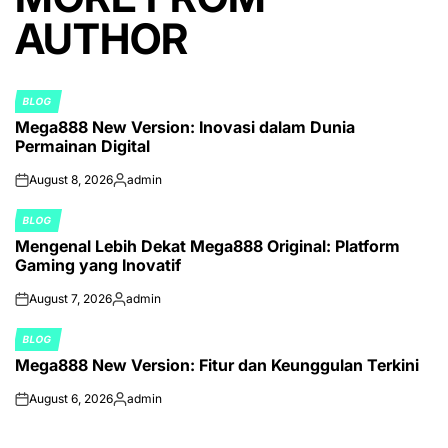
AUTHOR
BLOG
POSTED
Mega888 New Version: Inovasi dalam Dunia
IN
Permainan Digital
August 8, 2026
admin
on
Posted
by
BLOG
POSTED
Mengenal Lebih Dekat Mega888 Original: Platform
IN
Gaming yang Inovatif
August 7, 2026
admin
on
Posted
by
BLOG
POSTED
Mega888 New Version: Fitur dan Keunggulan Terkini
IN
August 6, 2026
admin
on
Posted
by