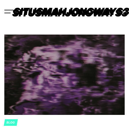
Skip
SITUSMAHJONGWAYS
to
content
BLOG
POSTED