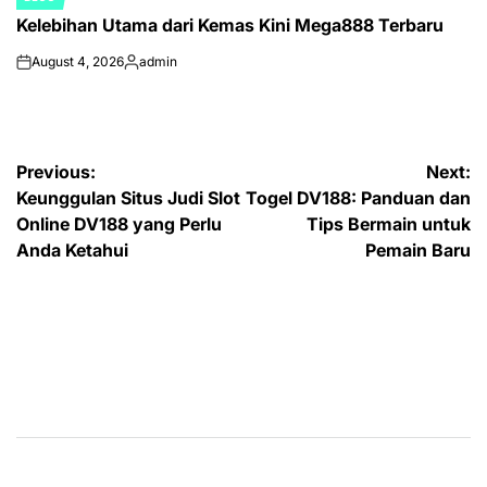
POSTED
Kelebihan Utama dari Kemas Kini Mega888 Terbaru
IN
August 4, 2026
admin
on
Posted
by
Post
Previous:
Next:
Keunggulan Situs Judi Slot
Togel DV188: Panduan dan
navigation
Online DV188 yang Perlu
Tips Bermain untuk
Anda Ketahui
Pemain Baru