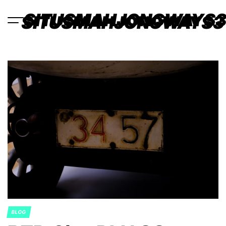
Skip
SITUSMAHJONGWAYS
to
content
BLOG
POSTED
IN