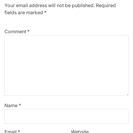
Your email address will not be published.
Required
fields are marked
*
Comment
*
Name
*
Email
*
Website