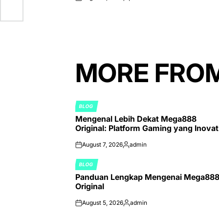
on
Posted
by
MORE FRO
BLOG
POSTED
Mengenal Lebih Dekat Mega888
IN
Original: Platform Gaming yang Inovat
August 7, 2026
admin
on
Posted
by
BLOG
POSTED
Panduan Lengkap Mengenai Mega88
IN
Original
August 5, 2026
admin
on
Posted
by