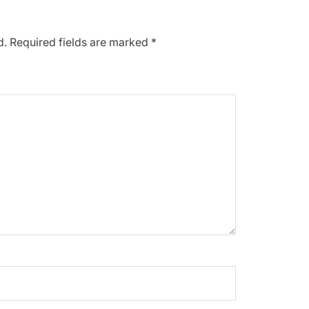
d.
Required fields are marked
*