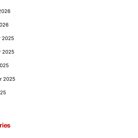
2026
2026
 2025
 2025
2025
r 2025
025
ries