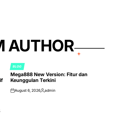
M AUTHOR
BLOG
POSTED
Mega888 New Version: Fitur dan
IN
if
Keunggulan Terkini
August 6, 2026
admin
on
Posted
by
8