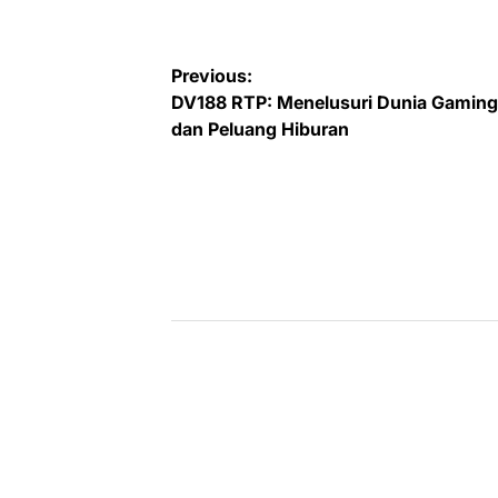
Post
Previous:
DV188 RTP: Menelusuri Dunia Gamin
navigation
dan Peluang Hiburan