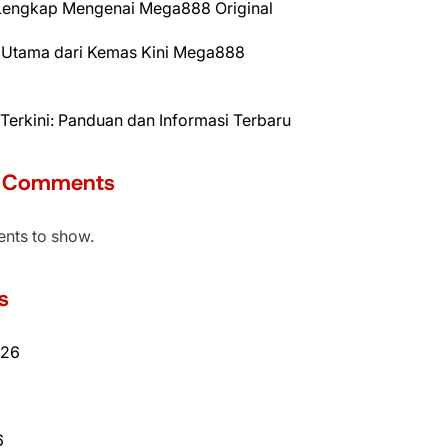
Lengkap Mengenai Mega888 Original
 Utama dari Kemas Kini Mega888
erkini: Panduan dan Informasi Terbaru
t Comments
nts to show.
s
026
6