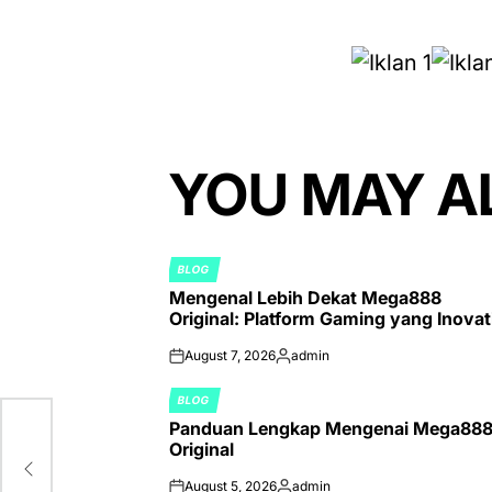
YOU MAY A
BLOG
POSTED
Mengenal Lebih Dekat Mega888
IN
Original: Platform Gaming yang Inovat
August 7, 2026
admin
on
Posted
by
BLOG
POSTED
Panduan Lengkap Mengenai Mega88
IN
Original
August 5, 2026
admin