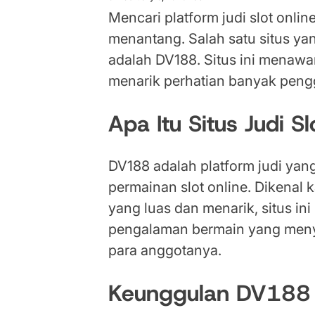
Mencari platform judi slot onli
menantang. Salah satu situs ya
adalah DV188. Situs ini menawa
menarik perhatian banyak pengg
Apa Itu Situs Judi 
DV188 adalah platform judi yan
permainan slot online. Dikenal
yang luas dan menarik, situs in
pengalaman bermain yang men
para anggotanya.
Keunggulan DV188