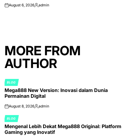
August 6, 2026
admin
on
Posted
by
MORE FROM
AUTHOR
BLOG
POSTED
Mega888 New Version: Inovasi dalam Dunia
IN
Permainan Digital
August 8, 2026
admin
on
Posted
by
BLOG
POSTED
Mengenal Lebih Dekat Mega888 Original: Platform
IN
Gaming yang Inovatif