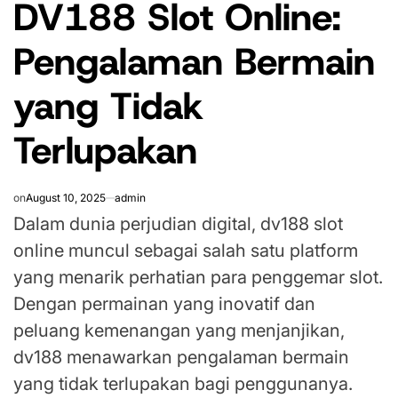
DV188 Slot Online:
IN
Pengalaman Bermain
yang Tidak
Terlupakan
on
August 10, 2025
admin
Dalam dunia perjudian digital, dv188 slot
online muncul sebagai salah satu platform
yang menarik perhatian para penggemar slot.
Dengan permainan yang inovatif dan
peluang kemenangan yang menjanjikan,
dv188 menawarkan pengalaman bermain
yang tidak terlupakan bagi penggunanya.