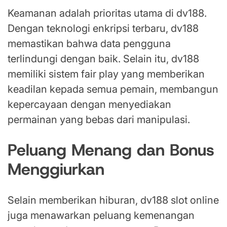
Keamanan adalah prioritas utama di dv188.
Dengan teknologi enkripsi terbaru, dv188
memastikan bahwa data pengguna
terlindungi dengan baik. Selain itu, dv188
memiliki sistem fair play yang memberikan
keadilan kepada semua pemain, membangun
kepercayaan dengan menyediakan
permainan yang bebas dari manipulasi.
Peluang Menang dan Bonus
Menggiurkan
Selain memberikan hiburan, dv188 slot online
juga menawarkan peluang kemenangan