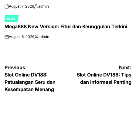
August 7, 2026
admin
on
Posted
by
BLOG
POSTED
Mega888 New Version: Fitur dan Keunggulan Terkini
IN
August 6, 2026
admin
on
Posted
by
Post
Previous:
Next:
Slot Online DV188:
Slot Online DV188: Tips
navigation
Petualangan Seru dan
dan Informasi Penting
Kesempatan Menang