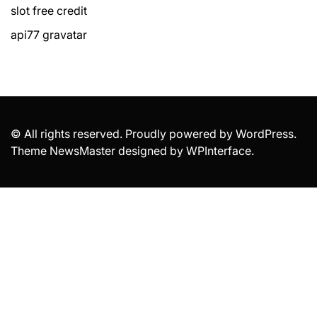
slot free credit
api77 gravatar
© All rights reserved. Proudly powered by WordPress.
Theme NewsMaster designed by
WPInterface
.