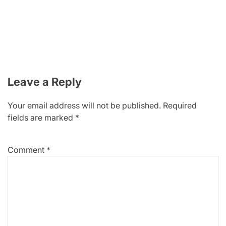
Leave a Reply
Your email address will not be published.
Required
fields are marked
*
Comment
*