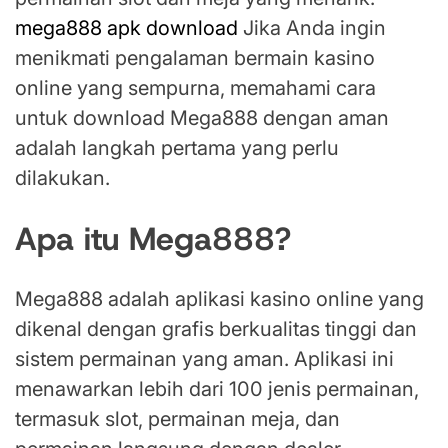
mega888 apk download
Jika Anda ingin
menikmati pengalaman bermain kasino
online yang sempurna, memahami cara
untuk download Mega888 dengan aman
adalah langkah pertama yang perlu
dilakukan.
Apa itu Mega888?
Mega888 adalah aplikasi kasino online yang
dikenal dengan grafis berkualitas tinggi dan
sistem permainan yang aman. Aplikasi ini
menawarkan lebih dari 100 jenis permainan,
termasuk slot, permainan meja, dan